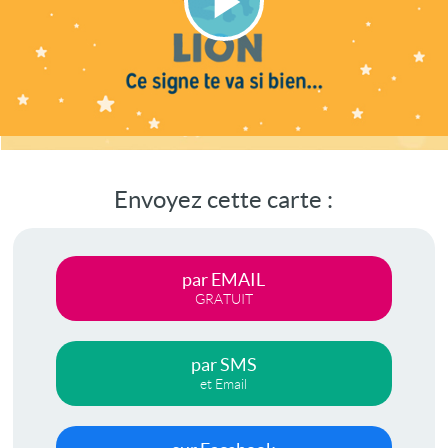
Lire
la
vidéo
Envoyez cette carte :
par EMAIL
GRATUIT
par SMS
et Email