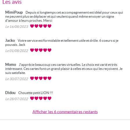
Les avis
MimiPoup
Depuis si longtemps cet accompagnement est idéal pour ceux qui
ne peuvent plus se déplacer et qui veulent quand même envoyer un signe
d'amour à leurs proches. Merci
Le 16/08/2023
Jacko
Votre service est formidable et tellement utile et drôle. 6 coeurs si je
pouvais. Jack
Le 01/08/2022
Momo
J'apprécie beaucoup ces cartes virtuelles. Le choix est varié et très
intéressant. Ces cartes font un grand plaisir à celles et ceux qui les reçoivent. Je
suis satisfaite.
Le 30/07/2022
Didou
Chouette petit LION !!!
Le 28/07/2022
Afficher les 6 commentaires restants