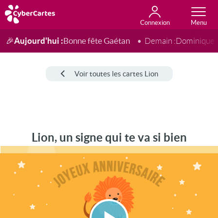
Connexion
Anniversaire
Fête du jour
Amour
Amitié
Merci
Toutes les cartes
Aujourd'hui :
Bonne fête Gaétan
🎉
Demain :
Dominique
Voir toutes les cartes Lion
Lion, un signe qui te va si bien