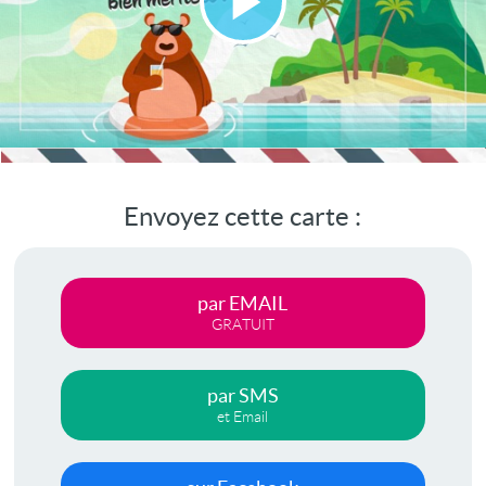
Lire
la
vidéo
Envoyez cette carte :
par EMAIL
GRATUIT
par SMS
et Email