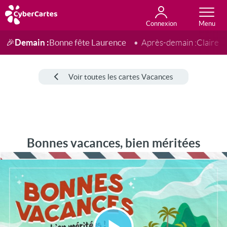
Connexion
Anniversaire
Fête du jour
Amour
Amitié
Merci
Toutes les cartes
Demain :
Bonne fête Laurence
🎉
Après-demain :
Claire
Voir toutes les cartes Vacances
Bonnes vacances, bien méritées