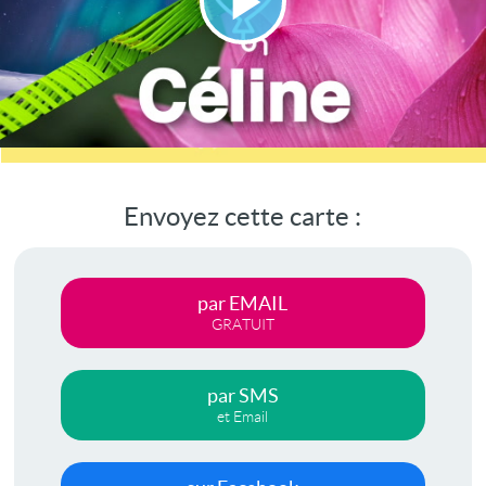
Lire
la
vidéo
Envoyez cette carte :
par EMAIL
GRATUIT
par SMS
et Email