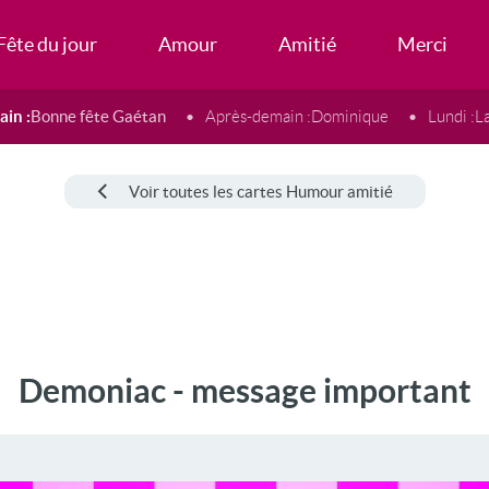
Fête du jour
Amour
Amitié
Merci
in :
Bonne fête Gaétan
Après-demain :
Dominique
Lundi :
L
Voir toutes les cartes Humour amitié
Demoniac - message important