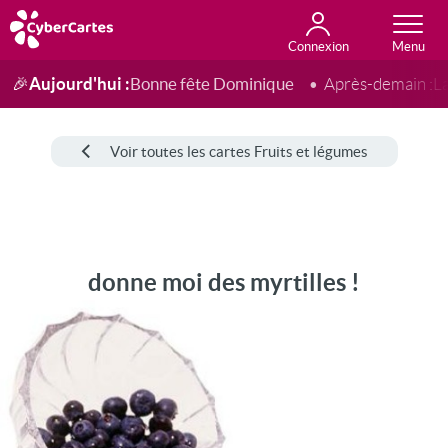
Connexion
Anniversaire
Fête du jour
Amour
Amitié
Merci
Toutes les cartes
Aujourd'hui :
Bonne fête Dominique
🎉
Après-demain :
L
Voir toutes les cartes Fruits et légumes
donne moi des myrtilles !