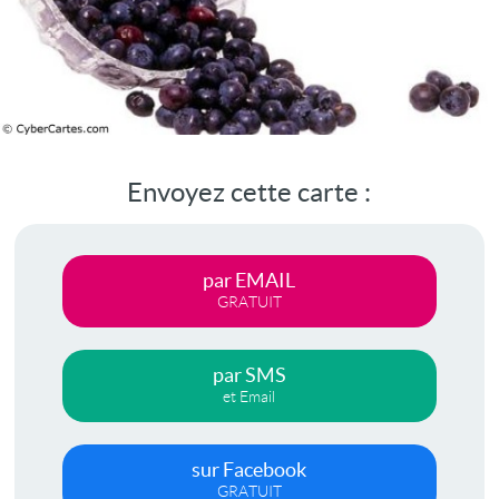
Envoyez cette carte :
par EMAIL
GRATUIT
par SMS
et Email
sur Facebook
GRATUIT