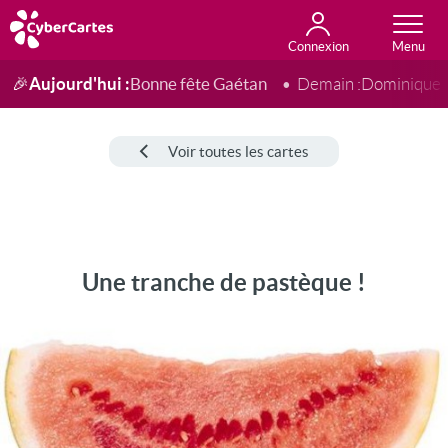
Connexion
Anniversaire
Fête du jour
Amour
Amitié
Merci
Toutes les cartes
Aujourd'hui :
Bonne fête Gaétan
🎉
Demain :
Dominique
Voir toutes les cartes
Une tranche de pastèque !