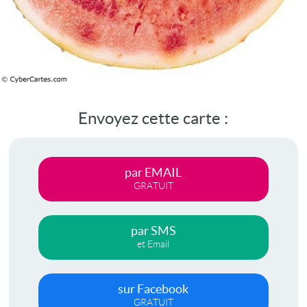
Envoyez cette carte :
par EMAIL
GRATUIT
par SMS
et Email
sur Facebook
GRATUIT