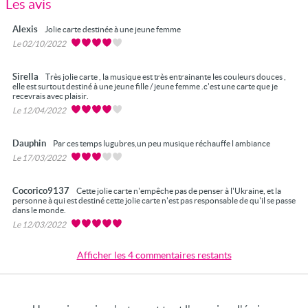
Les avis
Alexis
Jolie carte destinée à une jeune femme
Le 02/10/2022
Sirella
Très jolie carte , la musique est très entrainante les couleurs douces ,
elle est surtout destiné à une jeune fille / jeune femme .c'est une carte que je
recevrais avec plaisir.
Le 12/04/2022
Dauphin
Par ces temps lugubres,un peu musique réchauffe l ambiance
Le 17/03/2022
Cocorico9137
Cette jolie carte n'empêche pas de penser à l'Ukraine, et la
personne à qui est destiné cette jolie carte n'est pas responsable de qu'il se passe
dans le monde.
Le 12/03/2022
Afficher les 4 commentaires restants