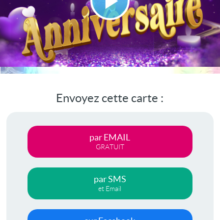
Lire
la
vidéo
Envoyez cette carte :
par EMAIL
GRATUIT
par SMS
et Email