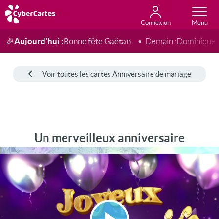
Connexion
Anniversaire
Fête du jour
Amour
Amitié
Merci
Toutes les cartes
Aujourd'hui :
Bonne fête Gaétan
🎉
Demain :
Dominique
Voir toutes les cartes Anniversaire de mariage
Un merveilleux anniversaire