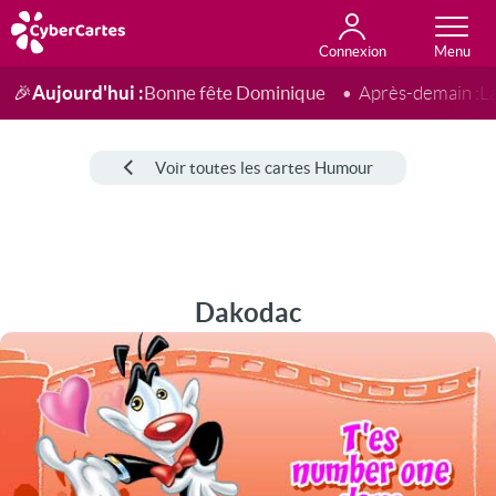
Connexion
Anniversaire
Fête du jour
Amour
Amitié
Merci
Toutes les cartes
Aujourd'hui :
Bonne fête Dominique
🎉
Après-demain :
L
Voir toutes les cartes Humour
Dakodac