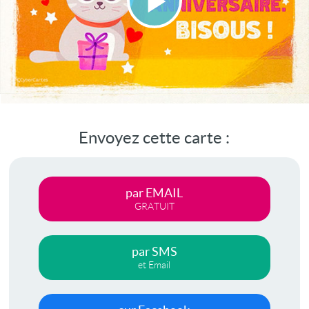
Lire
la
vidéo
Envoyez cette carte :
par EMAIL
GRATUIT
par SMS
et Email