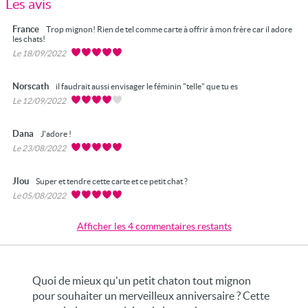
Les avis
France
Trop mignon! Rien de tel comme carte à offrir à mon frère car il adore
les chats!
Le 18/09/2022
Norscath
il faudrait aussi envisager le féminin "telle" que tu es
Le 12/09/2022
Dana
J'adore !
Le 23/08/2022
Jlou
Super et tendre cette carte et ce petit chat ?
Le 05/08/2022
Afficher les 4 commentaires restants
Quoi de mieux qu'un petit chaton tout mignon
pour souhaiter un merveilleux anniversaire ? Cette