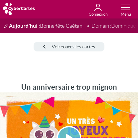
Connexion
Anniversaire
Fête du jour
Amour
Amitié
Merci
Toutes les cartes
Aujourd'hui :
Bonne fête Gaétan
🎉
Demain :
Dominique
Voir toutes les cartes
Un anniversaire trop mignon