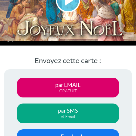
Lire
la
vidéo
Envoyez cette carte :
par EMAIL
GRATUIT
par SMS
et Email