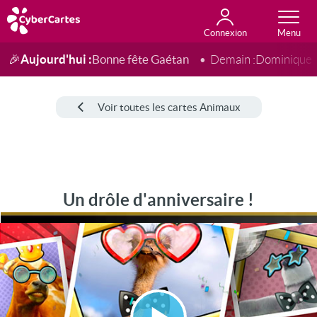
Connexion
Anniversaire
Fête du jour
Amour
Amitié
Merci
Toutes les cartes
Aujourd'hui :
Bonne fête Gaétan
🎉
Demain :
Dominique
Voir toutes les cartes Animaux
Un drôle d'anniversaire !