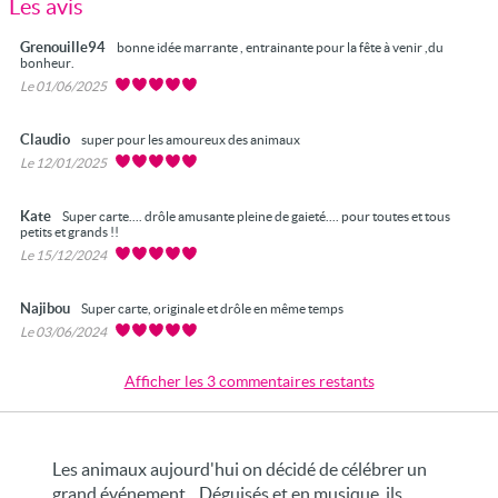
Les avis
Grenouille94
bonne idée marrante , entrainante pour la fête à venir ,du
bonheur.
Le 01/06/2025
Claudio
super pour les amoureux des animaux
Le 12/01/2025
Kate
Super carte.... drôle amusante pleine de gaieté.... pour toutes et tous
petits et grands !!
Le 15/12/2024
Najibou
Super carte, originale et drôle en même temps
Le 03/06/2024
Afficher les 3 commentaires restants
Les animaux aujourd'hui on décidé de célébrer un
grand événement... Déguisés et en musique, ils