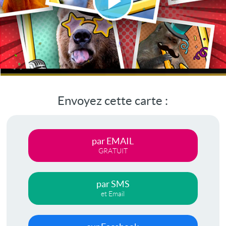
Lire
la
vidéo
Envoyez cette carte :
par EMAIL
GRATUIT
par SMS
et Email