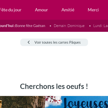
Fête du jour
Amour
Amitié
Merci
ourd'hui :
Bonne fête Gaétan
Demain :
Dominique
Lundi :
La
Voir toutes les cartes Pâques
Cherchons les oeufs !