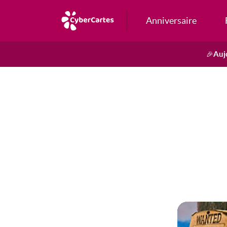
Anniversaire
Auj
🎉