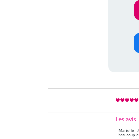
Les avis
Marielle
J
beaucoup les