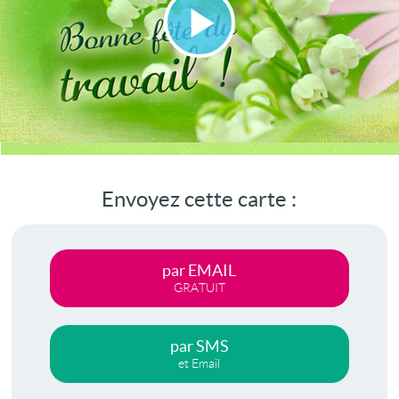
Lire
la
vidéo
Envoyez cette carte :
par EMAIL
GRATUIT
par SMS
et Email