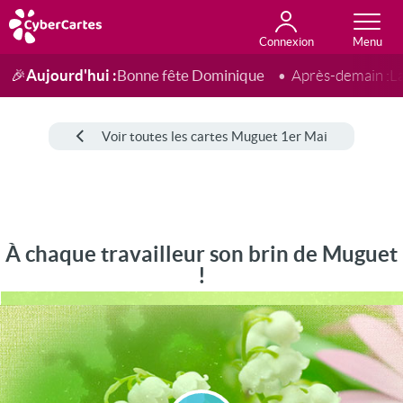
Connexion
Anniversaire
Fête du jour
Amour
Amitié
Merci
Toutes les cartes
Aujourd'hui :
Bonne fête Dominique
🎉
Après-demain :
L
Voir toutes les cartes Muguet 1er Mai
À chaque travailleur son brin de Muguet
!