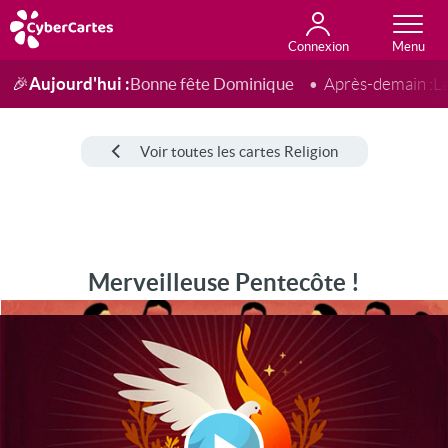
Connexion
Anniversaire
Fête du jour
Amour
Amitié
Merci
Toutes les cartes
Aujourd'hui :
Bonne fête Dominique
🎉
Après-demain :
L
Voir toutes les cartes Religion
Merveilleuse Pentecôte !