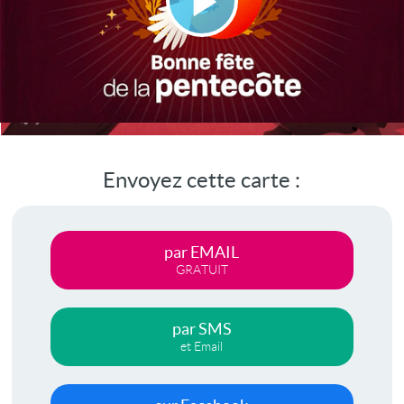
Lire
la
vidéo
Envoyez cette carte :
par EMAIL
GRATUIT
par SMS
et Email