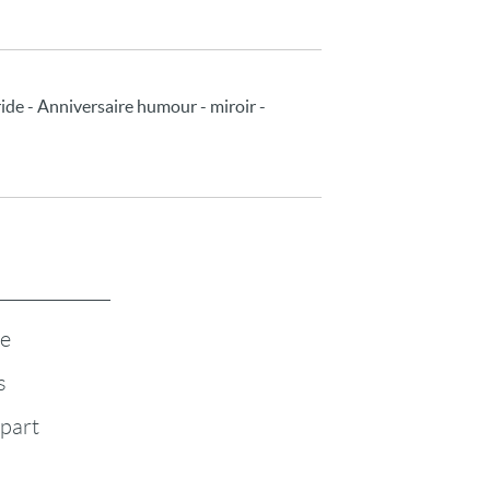
ride - Anniversaire humour - miroir -
te
s
-part