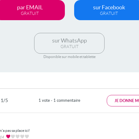
par EMAIL
sur Facebook
GRATUIT
GRATUIT
sur WhatsApp
GRATUIT
Disponible sur mobile et tablette
1/5
1 vote - 1 commentaire
JE DONNE M
n'a pas sa place ici!
014