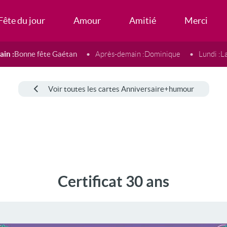
Fête du jour
Amour
Amitié
Merci
in :
Bonne fête Gaétan
Après-demain :
Dominique
Lundi :
L
Voir toutes les cartes Anniversaire+humour
Certificat 30 ans