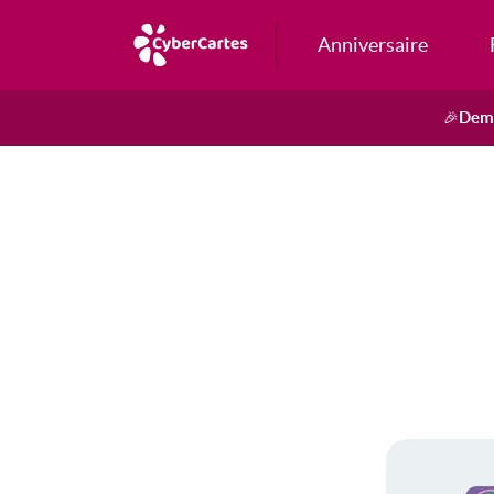
Anniversaire
Dema
🎉