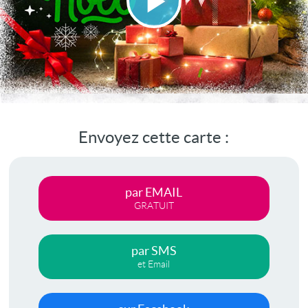
Lire
la
vidéo
Envoyez cette carte :
par EMAIL
GRATUIT
par SMS
et Email