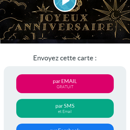
Lire
la
vidéo
Envoyez cette carte :
par EMAIL
GRATUIT
par SMS
et Email