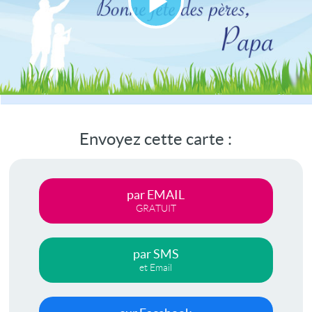
Lire
la
vidéo
Envoyez cette carte :
par EMAIL
GRATUIT
par SMS
et Email