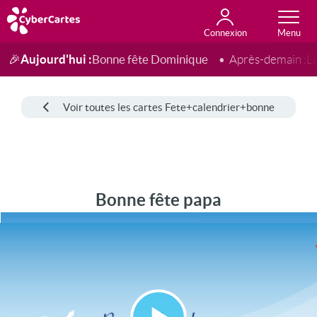
Connexion
Anniversaire
Fête du jour
Amour
Amitié
Merci
Toutes les cartes
Aujourd'hui :
Bonne fête Dominique
🎉
Après-demain :
L
Voir toutes les cartes Fete+calendrier+bonne
Bonne fête papa