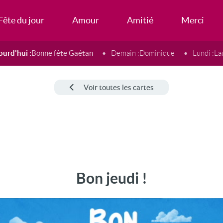
Fête du jour
Amour
Amitié
Merci
ourd'hui :
Bonne fête Gaétan
Demain :
Dominique
Lundi :
La
Voir toutes les cartes
Bon jeudi !