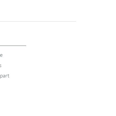
te
s
-part