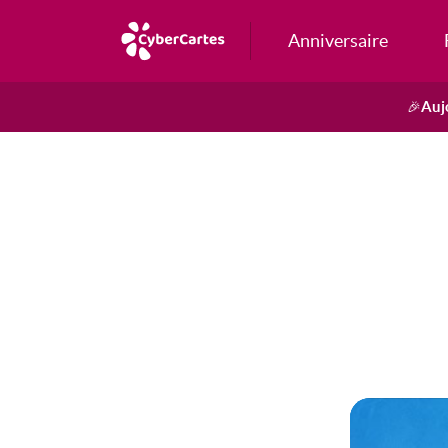
Anniversaire
Auj
🎉