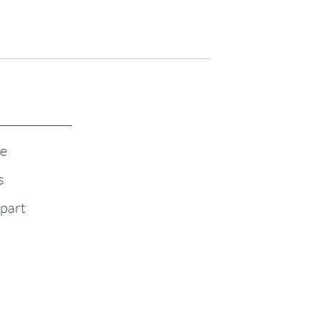
te
s
-part