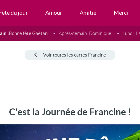
Fête du jour
Amour
Amitié
Merci
in :
Bonne fête Gaétan
Après-demain :
Dominique
Lundi :
L
Voir toutes les cartes Francine
C'est la Journée de Francine !