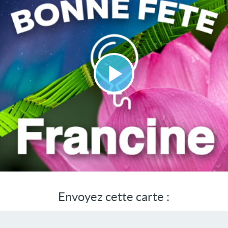
Lire
la
vidéo
Envoyez cette carte :