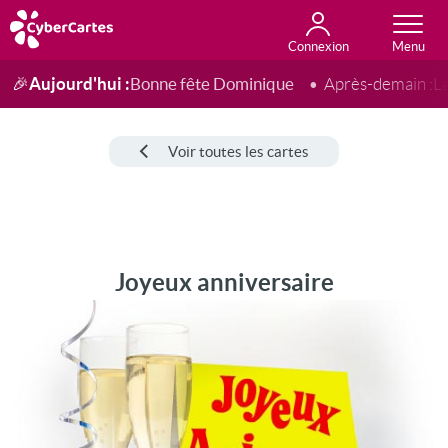
Connexion
Anniversaire
Fête du jour
Amour
Amitié
Merci
Toutes les cartes
Aujourd'hui :
Bonne fête Dominique
🎉
Après-demain :
L
Voir toutes les cartes
Joyeux anniversaire