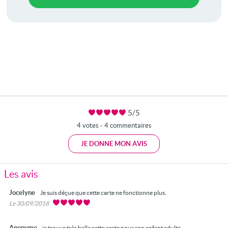
5/5
4 votes - 4 commentaires
JE DONNE MON AVIS
Les avis
Jocelyne
Je suis déçue que cette carte ne fonctionne plus.
Le 30/09/2018
Anonyme
je trouve très belle cette carte pour son enfant adulte.