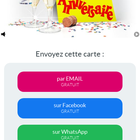
Envoyez cette carte :
par EMAIL
GRATUIT
sur Facebook
GRATUIT
sur WhatsApp
GRATUIT