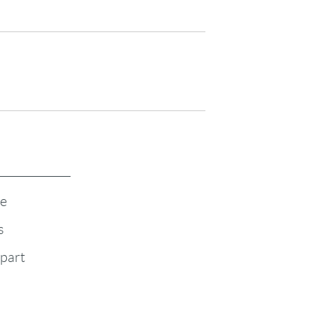
te
s
-part