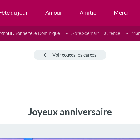
Fête du jour
Amour
Amitié
Merci
d'hui :
Bonne fête Dominique
Après-demain :
Laurence
Mard
Voir toutes les cartes
Joyeux anniversaire