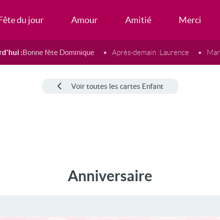
Fête du jour
Amour
Amitié
Merci
d'hui :
Bonne fête Dominique
Après-demain :
Laurence
Mard
Voir toutes les cartes Enfant
Anniversaire