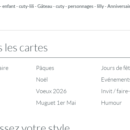
 enfant - cuty-lili - Gâteau - cuty - personnages - lilly - Anniversa
 les cartes
aire
Pâques
Jours de fê
Noël
Evénement
Voeux 2026
Invit / faire
Muguet 1er Mai
Humour
ssez votre style