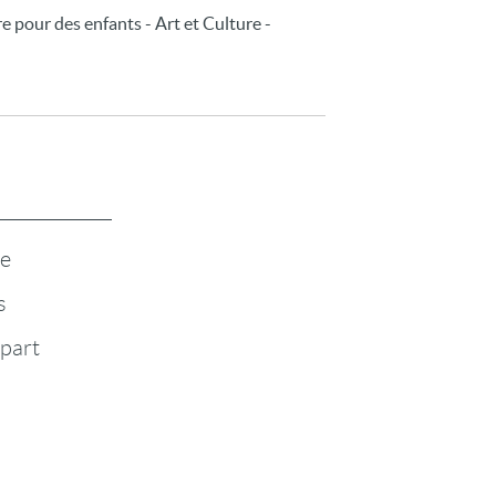
ire pour des enfants - Art et Culture -
te
s
-part