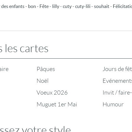
s enfants - bon - Fête - lilly - cuty - cuty-lili - souhait - Félicita
 les cartes
aire
Pâques
Jours de fê
Noël
Evénement
Voeux 2026
Invit / faire
Muguet 1er Mai
Humour
ssez votre style