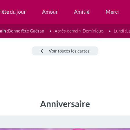
Fête du jour
Amour
Amitié
Merci
in :
Bonne fête Gaétan
Après-demain :
Dominique
Lundi :
L
Voir toutes les cartes
Anniversaire