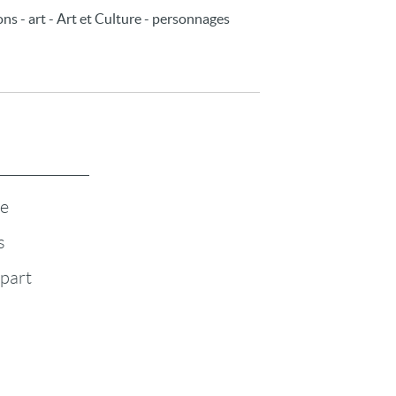
tions - art - Art et Culture - personnages
te
s
-part