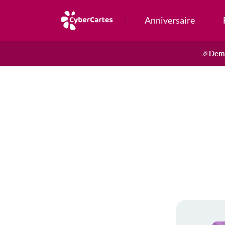
Anniversaire
Dema
🎉