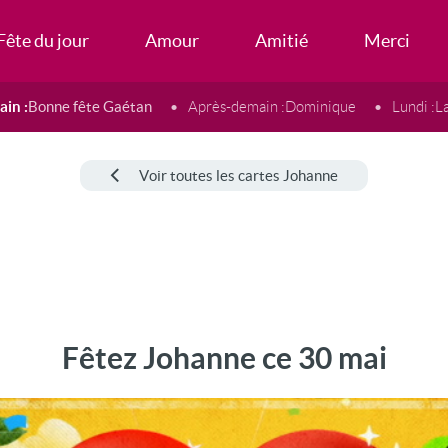
Fête du jour
Amour
Amitié
Merci
in :
Bonne fête Gaétan
Après-demain :
Dominique
Lundi :
L
Voir toutes les cartes Johanne
Fêtez Johanne ce 30 mai