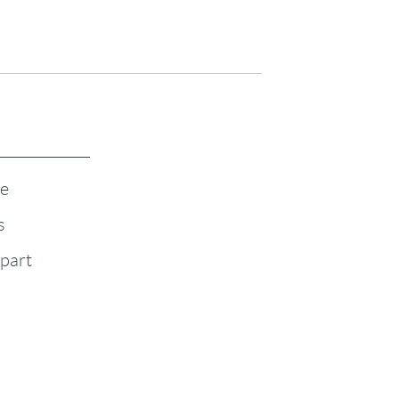
te
s
-part