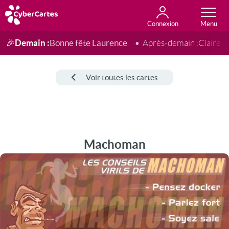
Connexion
Anniversaire
Fête du jour
Amour
Amitié
Merci
Toutes les cartes
Demain :
Bonne fête Laurence
🎉
Après-demain :
Claire
Voir toutes les cartes
Machoman