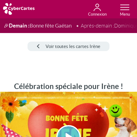
Connexion
Anniversaire
Fête du jour
Amour
Amitié
Merci
Toutes les cartes
Demain :
Bonne fête Gaétan
🎉
Après-demain :
Dominiqu
Voir toutes les cartes Irène
Célébration spéciale pour Irène !