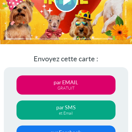
Lire
la
vidéo
Envoyez cette carte :
par EMAIL
GRATUIT
par SMS
et Email