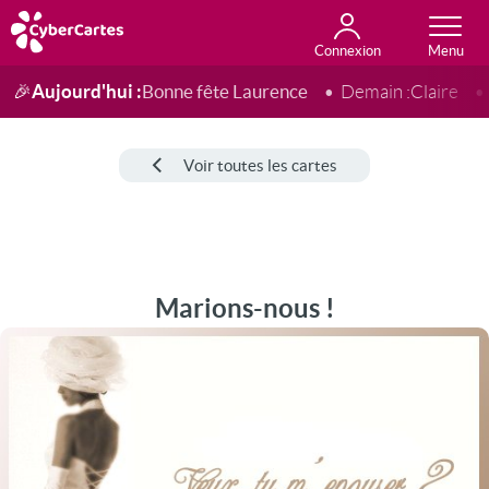
Connexion
Anniversaire
Fête du jour
Amour
Amitié
Merci
Toutes les cartes
Aujourd'hui :
Bonne fête Laurence
🎉
Demain :
Claire
Voir toutes les cartes
Marions-nous !