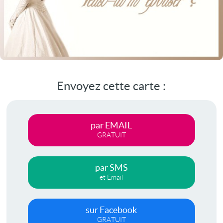
Envoyez cette carte :
par EMAIL
GRATUIT
par SMS
et Email
sur Facebook
GRATUIT