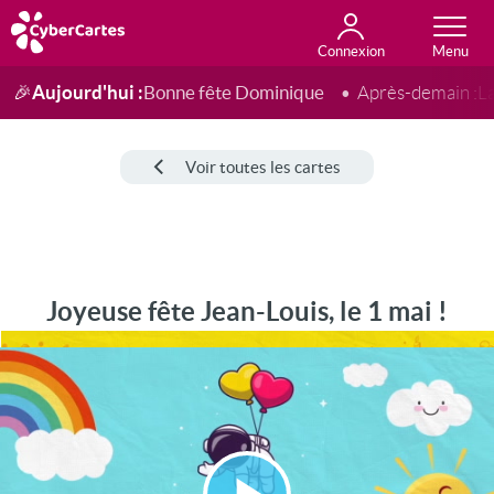
Connexion
Anniversaire
Fête du jour
Amour
Amitié
Merci
Toutes les cartes
Aujourd'hui :
Bonne fête Dominique
🎉
Après-demain :
L
Voir toutes les cartes
Joyeuse fête Jean-Louis, le 1 mai !