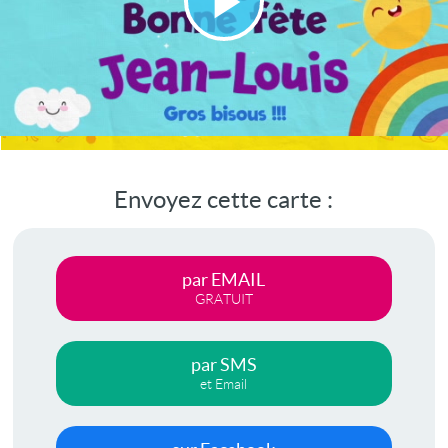
Lire
la
vidéo
Envoyez cette carte :
par EMAIL
GRATUIT
par SMS
et Email