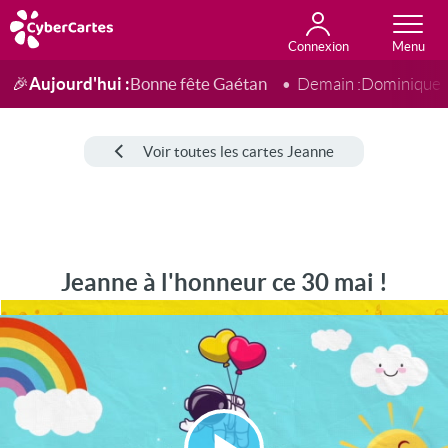
Connexion
Anniversaire
Fête du jour
Amour
Amitié
Merci
Toutes les cartes
Aujourd'hui :
Bonne fête Gaétan
🎉
Demain :
Dominique
Voir toutes les cartes Jeanne
Jeanne à l'honneur ce 30 mai !