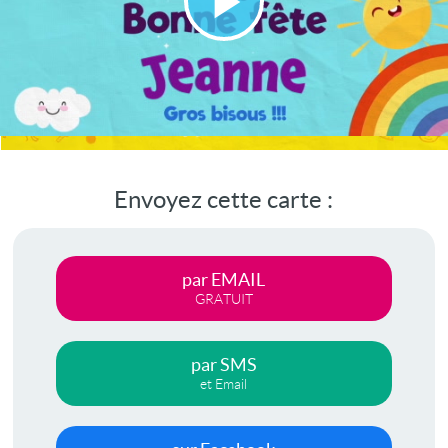
Lire
la
vidéo
Envoyez cette carte :
par EMAIL
GRATUIT
par SMS
et Email