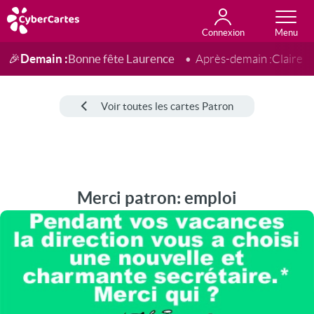
Connexion
Anniversaire
Fête du jour
Amour
Amitié
Merci
Toutes les cartes
Demain :
Bonne fête Laurence
🎉
Après-demain :
Claire
Voir toutes les cartes Patron
Merci patron: emploi