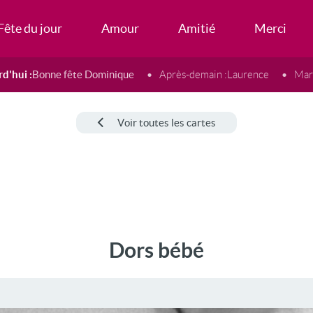
Fête du jour
Amour
Amitié
Merci
d'hui :
Bonne fête Dominique
Après-demain :
Laurence
Mard
Voir toutes les cartes
Dors bébé