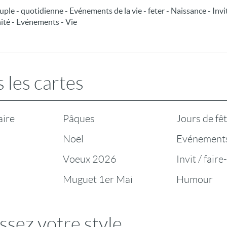
uple - quotidienne - Evénements de la vie - feter - Naissance - Invi
nité - Evénements - Vie
 les cartes
aire
Pâques
Jours de fê
Noël
Evénement
Voeux 2026
Invit / faire
Muguet 1er Mai
Humour
ssez votre style