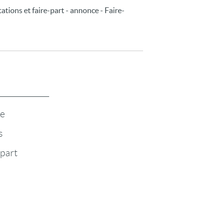
tations et faire-part - annonce - Faire-
te
s
-part