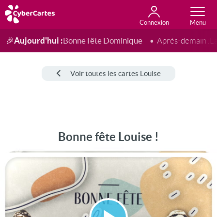
Connexion
Anniversaire
Fête du jour
Amour
Amitié
Merci
Toutes les cartes
Aujourd'hui :
Bonne fête Dominique
🎉
Après-demain :
L
Voir toutes les cartes Louise
Bonne fête Louise !