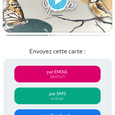
Lire
la
vidéo
Envoyez cette carte :
par EMAIL
GRATUIT
par SMS
et Email