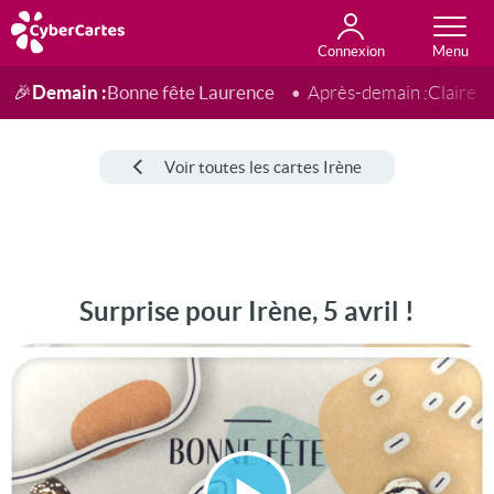
Connexion
Anniversaire
Fête du jour
Amour
Amitié
Merci
Toutes les cartes
Demain :
Bonne fête Laurence
🎉
Après-demain :
Claire
Voir toutes les cartes Irène
Surprise pour Irène, 5 avril !