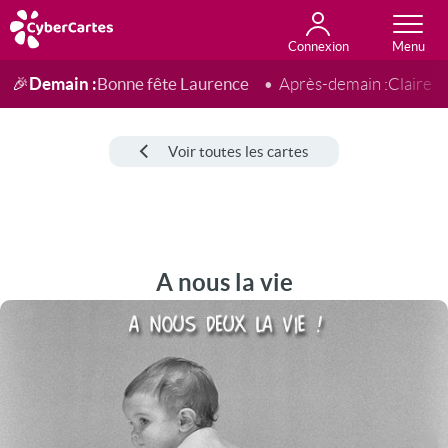
Connexion
Anniversaire
Fête du jour
Amour
Amitié
Merci
Toutes les cartes
Demain :
Bonne fête Laurence
🎉
Après-demain :
Claire
Voir toutes les cartes
A nous la vie