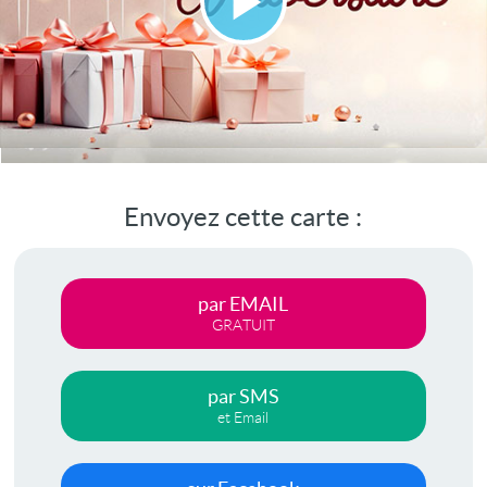
Lire
la
vidéo
Envoyez cette carte :
par EMAIL
GRATUIT
par SMS
et Email