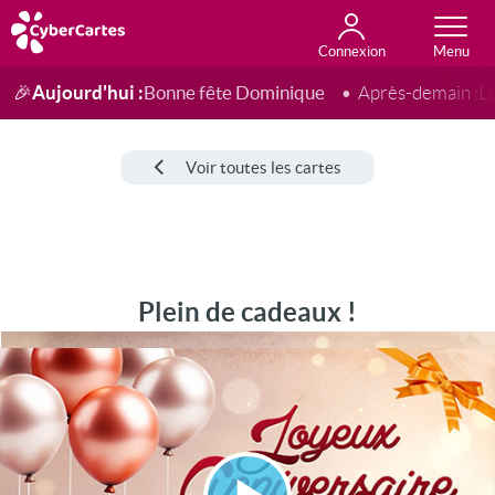
Connexion
Anniversaire
Fête du jour
Amour
Amitié
Merci
Toutes les cartes
Aujourd'hui :
Bonne fête Dominique
🎉
Après-demain :
L
Voir toutes les cartes
Plein de cadeaux !