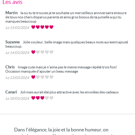
Les avis
Martin
la ou tu te trouves je te souhaite un merveilleux anniversaire entoure
de tous nos chers disparus parents et amis gros bisous de ta jumelle a qui tu
manques beaucoup
Le 15/03/2024
Suzanne
Jolie couleur, belle image mais quelques beaux mots auraient ajouté
beaucoup.
Le 14/03/2024
Chris
Image cute mais je n'aime pas le meme message répété trois fois!
Occasion manquée d'ajouter un beau message
Le 13/03/2024
Canari
Joli mais aurait été plus attractive avec les envolées des cadeaux
Le 10/03/2024
Dans l'élégance, la joie et la bonne humeur, on