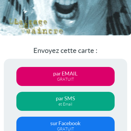
Envoyez cette carte :
par EMAIL
GRATUIT
par SMS
et Email
sur Facebook
GRATUIT