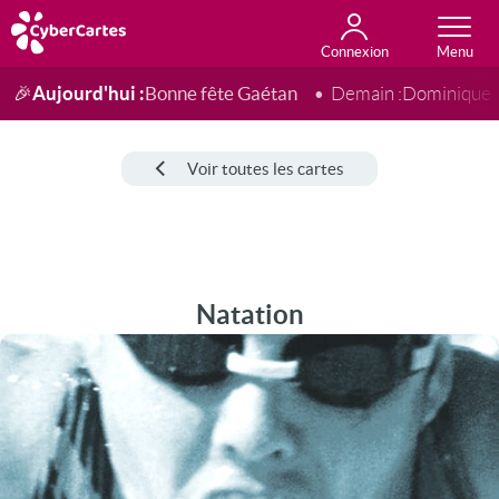
Connexion
Anniversaire
Fête du jour
Amour
Amitié
Merci
Toutes les cartes
Aujourd'hui :
Bonne fête Gaétan
🎉
Demain :
Dominique
Voir toutes les cartes
Natation