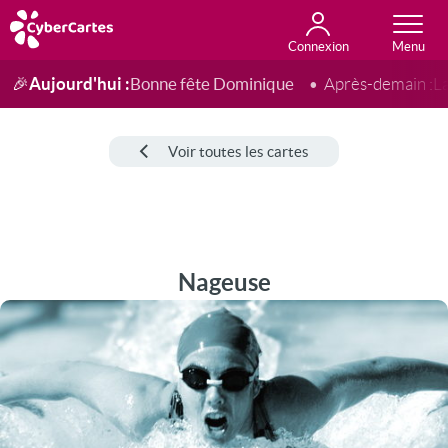
Connexion
Anniversaire
Fête du jour
Amour
Amitié
Merci
Toutes les cartes
Aujourd'hui :
Bonne fête Dominique
🎉
Après-demain :
L
Voir toutes les cartes
Nageuse