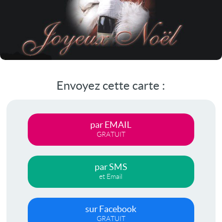
Envoyez cette carte :
par EMAIL
GRATUIT
par SMS
et Email
sur Facebook
GRATUIT