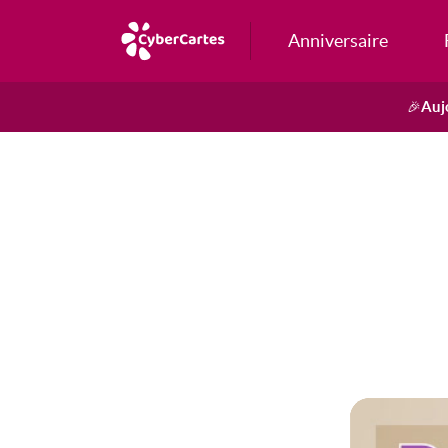
Anniversaire
Auj
🎉