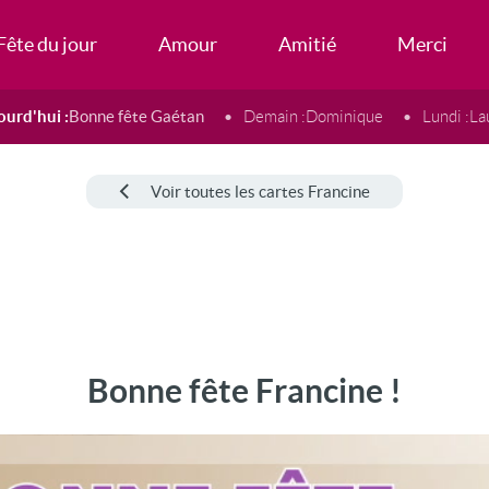
Fête du jour
Amour
Amitié
Merci
ourd'hui :
Bonne fête Gaétan
Demain :
Dominique
Lundi :
La
Voir toutes les cartes Francine
Bonne fête Francine !