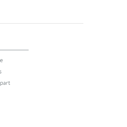
te
s
-part