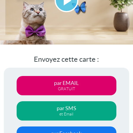
Lire
la
vidéo
Envoyez cette carte :
par EMAIL
GRATUIT
par SMS
et Email