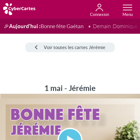
Connexion
Anniversaire
Fête du jour
Amour
Amitié
Merci
Toutes les cartes
Aujourd'hui :
Bonne fête Gaétan
🎉
Demain :
Dominique
Voir toutes les cartes Jérémie
1 mai - Jérémie