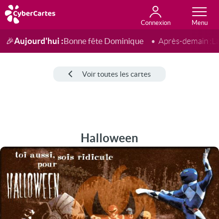
Connexion
Anniversaire
Fête du jour
Amour
Amitié
Merci
Toutes les cartes
Aujourd'hui :
Bonne fête Dominique
🎉
Après-demain :
L
Voir toutes les cartes
Halloween