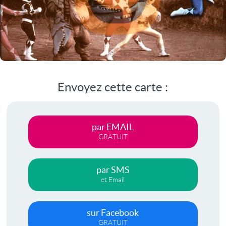
Envoyez cette carte :
par EMAIL
GRATUIT
par SMS
et Email
sur Facebook
GRATUIT