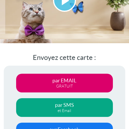
Lire
la
vidéo
Envoyez cette carte :
par EMAIL
GRATUIT
par SMS
et Email