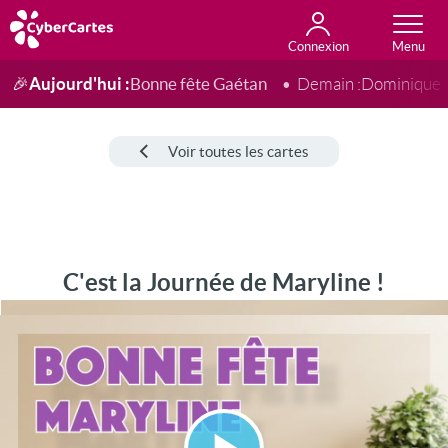
Connexion
Anniversaire
Fête du jour
Amour
Amitié
Merci
Toutes les cartes
Aujourd'hui :
Bonne fête Gaétan
🎉
Demain :
Dominique
Voir toutes les cartes
C'est la Journée de Maryline !