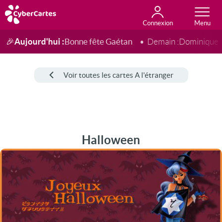
Connexion
Anniversaire
Fête du jour
Amour
Amitié
Merci
Toutes les cartes
Aujourd'hui :
Bonne fête Gaétan
🎉
Demain :
Dominique
Voir toutes les cartes A l'étranger
Halloween