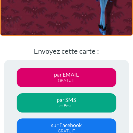
Envoyez cette carte :
par EMAIL
GRATUIT
par SMS
et Email
sur Facebook
GRATUIT