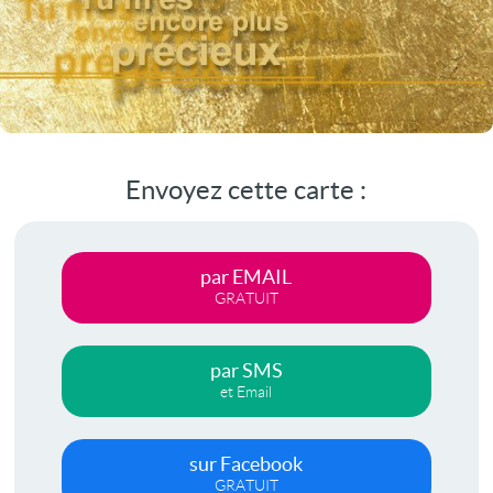
Envoyez cette carte :
par EMAIL
GRATUIT
par SMS
et Email
sur Facebook
GRATUIT