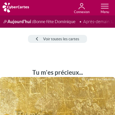
Connexion
Anniversaire
Fête du jour
Amour
Amitié
Merci
Toutes les cartes
Aujourd'hui :
Bonne fête Dominique
🎉
Après-demain :
L
Voir toutes les cartes
Tu m'es précieux...