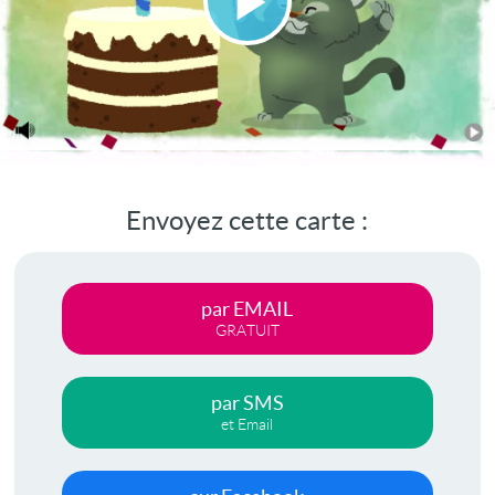
Lire
la
vidéo
Envoyez cette carte :
par EMAIL
GRATUIT
par SMS
et Email