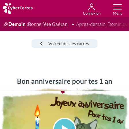
Connexion
Anniversaire
Fête du jour
Amour
Amitié
Merci
Toutes les cartes
Demain :
Bonne fête Gaétan
🎉
Après-demain :
Dominiqu
Voir toutes les cartes
Bon anniversaire pour tes 1 an