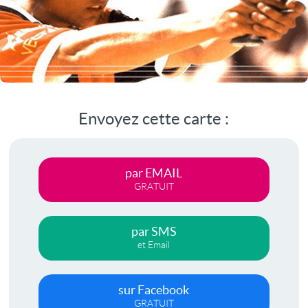
Envoyez cette carte :
par EMAIL
GRATUIT
par SMS
et Email
sur Facebook
GRATUIT