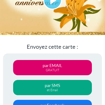
Lire
la
vidéo
Envoyez cette carte :
par EMAIL
GRATUIT
par SMS
et Email