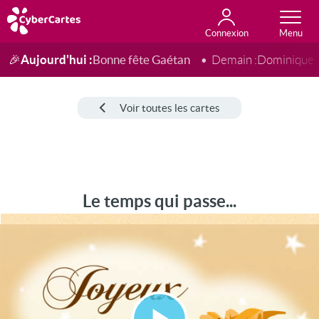
Connexion
Anniversaire
Fête du jour
Amour
Amitié
Merci
Toutes les cartes
Aujourd'hui :
Bonne fête Gaétan
🎉
Demain :
Dominique
Voir toutes les cartes
Le temps qui passe...