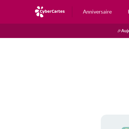
Anniversaire
Auj
🎉