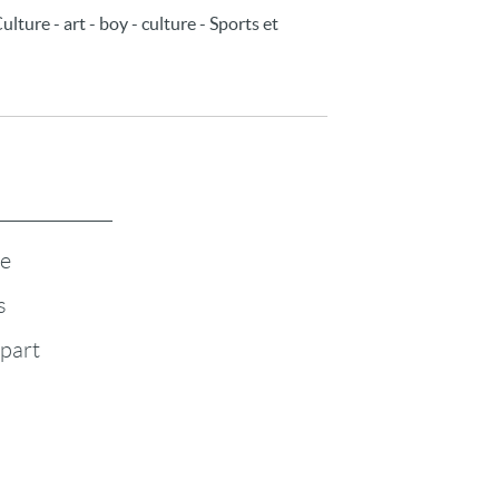
lture - art - boy - culture - Sports et
te
s
-part