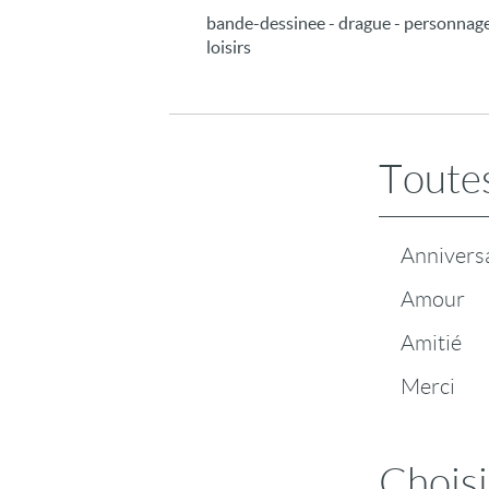
bande-dessinee - drague - personnages -
loisirs
Toutes
Annivers
Amour
Amitié
Merci
Choisi