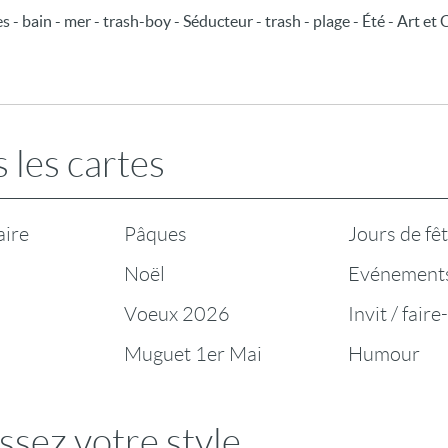
 bain - mer - trash-boy - Séducteur - trash - plage - Été - Art et Cu
 les cartes
aire
Pâques
Jours de fê
Noël
Evénement
Voeux 2026
Invit / faire
Muguet 1er Mai
Humour
ssez votre style