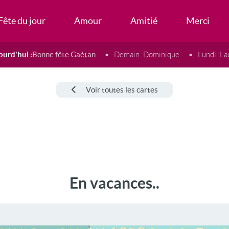
Fête du jour
Amour
Amitié
Merci
ourd'hui :
Bonne fête Gaétan
Demain :
Dominique
Lundi :
La
Voir toutes les cartes
En vacances..