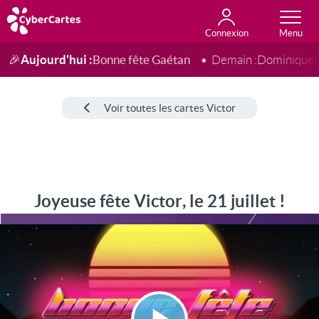
Connexion
Anniversaire
Fête du jour
Amour
Amitié
Merci
Toutes les cartes
Aujourd'hui :
Bonne fête Gaétan
🎉
Demain :
Dominique
Voir toutes les cartes Victor
Joyeuse fête Victor, le 21 juillet !