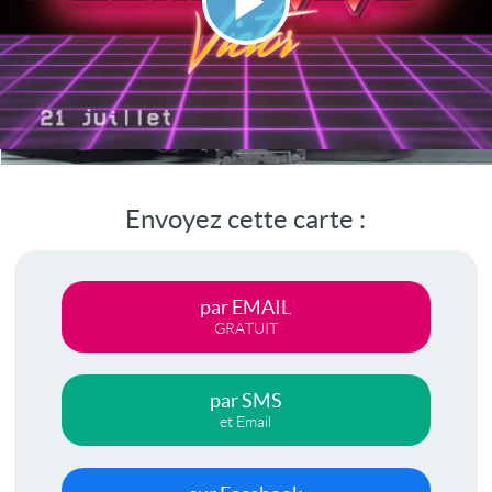
Lire
la
vidéo
Envoyez cette carte :
par EMAIL
GRATUIT
par SMS
et Email